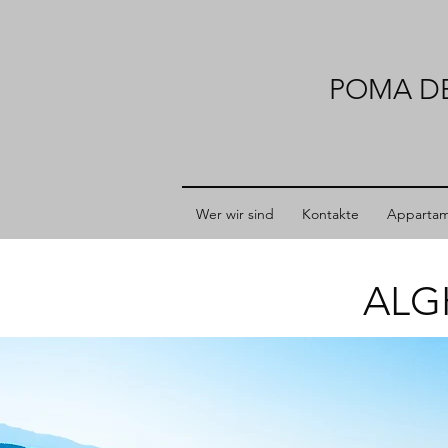
POMA D
Wer wir sind
Kontakte
Appartam
ALG