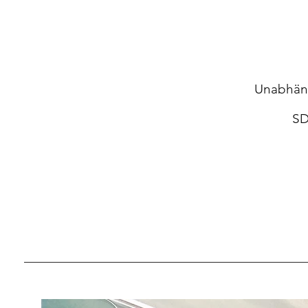
Unabhäng
S
D