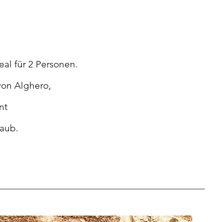
al für 2 Personen.
von Alghero,
nt
laub.