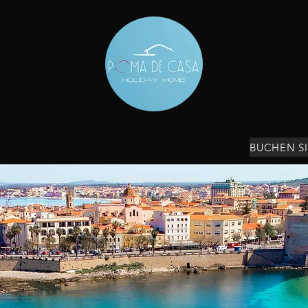
FERIENHAUS
E CASA
ento 1
Wohnung 2
Servizi
Blog
Alghero