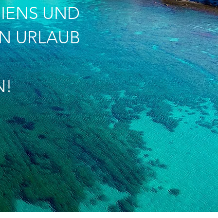
IENS UND
EN URLAUB
N!