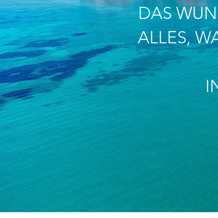
DAS WUN
ALLES, W
I