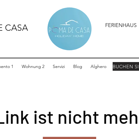
FERIENHAUS
E CASA
ento 1
Wohnung 2
Servizi
Blog
Alghero
Link ist nicht mehr