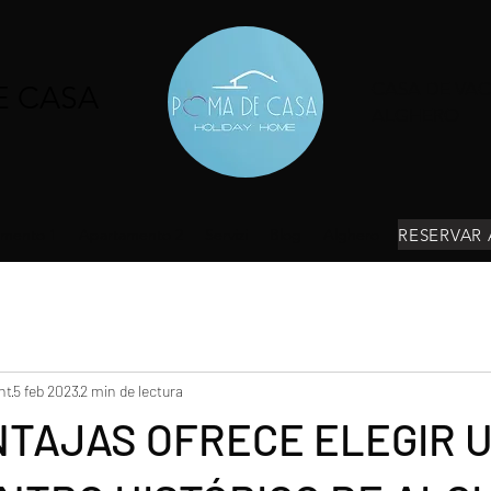
CASA DE VA
E CASA
ALGHERO
mento 1
Apartamento 2
Servizi
Blog
Alghero
nt
5 feb 2023
2 min de lectura
NTAJAS OFRECE ELEGIR 