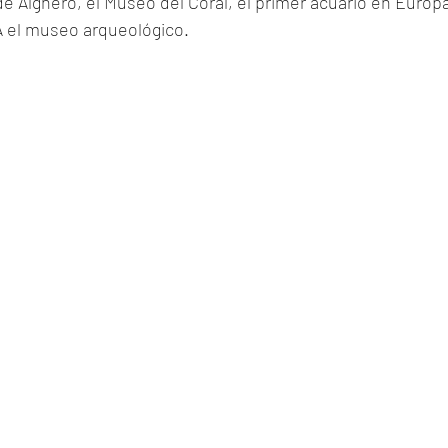
e Alghero, el Museo del Coral, el primer acuario en Europa
 el museo arqueológico.