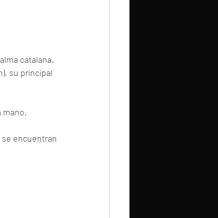
 alma catalana. 
, su principal 
a mano.
s se encuentran 