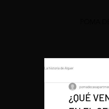
POMA D
Quienes somos
Contactos
Apparta
La historia de Alguer
pomadecasapartme
¿QUÉ VE